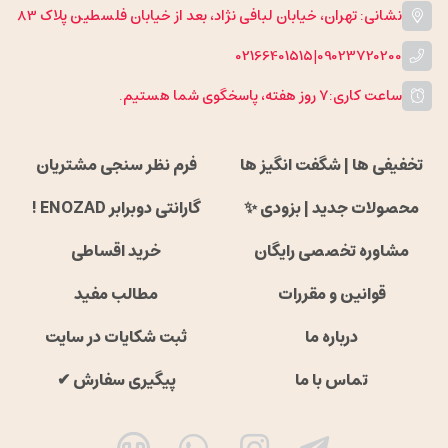
نشانی: تهران، خیابان لبافی نژاد، بعد از خیابان فلسطین پلاک 83
02166401515
|
09023720200
ساعت کاری:
۷ روز هفته، پاسخگوی شما هستیم.
تخفیفی ها | شگفت انگیز ها
فرم نظر سنجی مشتریان
محصولات جدید | بزودی ✨
گارانتی دوبرابر ENOZAD !
مشاوره تخصصی رایگان
خرید اقساطی
قوانین و مقررات
مطالب مفید
درباره ما
ثبت شکایات در سایت
تماس با ما
پیگیری سفارش ✔