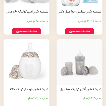
شیشه شیر پیرکس 150 میل دکتر
شیشه شیر آنتی کولیک 260 میل
براون Dr browns طرح فیل
توییست شیک Twistshake
3,470,000 تومان
1,050,000 تومان
مشاهده محصول
مشاهده محصول
شیشه شیر آنتی کولیک 180 میل
شیشه شیرطرحدار کودک 330
توییست شیک Twistshake
میلی لیتر اله Elhee
930,000 تومان
5,200,000 تومان