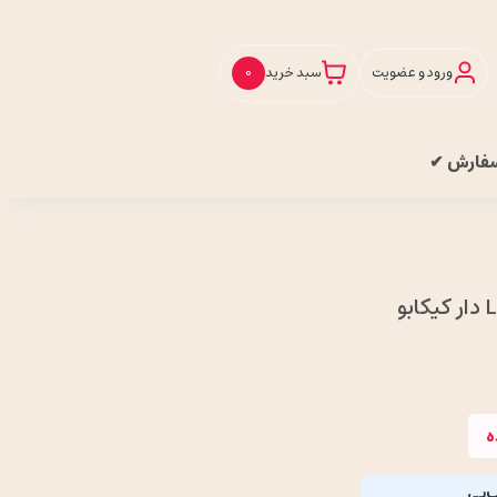
ورود و عضویت
سبد خرید
0
سفارش ✔
ه
پ‌پی