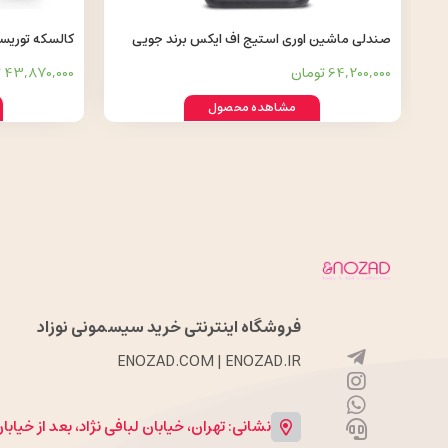
صندلی ماشین اوری استیج اف ایکس برند جویی
کالسکه توریست برندجویی مدل Tourist
EVERY STAGE FX by JOIE
64,200,000 تومان
43,870,000 تومان
مشاهده محصول
فروشگاه اینترنتی خرید سیسمونی نوزاد
ENOZAD.COM | ENOZAD.IR
نشانی: تهران، خیابان لبافی نژاد، بعد از خیاب