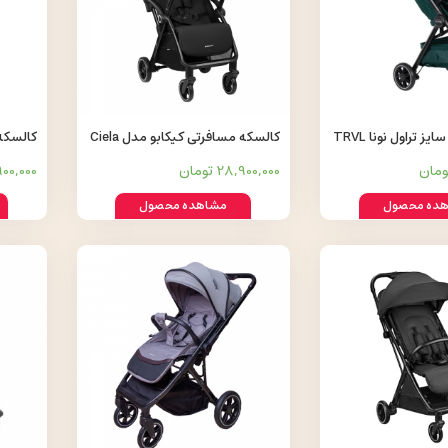
کالسکه کابین سایز تراول نونا TRVL
کالسکه مسافرتی کیکابو مدل Ciela
by
مدل Eden
28,900,000 تومان
29,900,000
ده محصول
مشاهده محصول