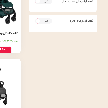
فقط آیتم‌های تخفیف دار
خیر
بله
فقط آیتم‌های ویژه
خیر
بله
 NUNA lagoon
95,230,000 تومان
مشاه