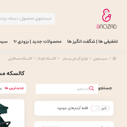
تخفیفی ها | شگفت انگیز ها
محصولات جدید | بزودی ✨
سیس
سیسمونی
لوازم گردش و سفر
کالسکه کودک
کالسکه مسافرتی
کالسکه مس
جدیدترین ها
پر
فقط آیتم‌های موجود
خیر
بله