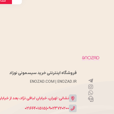
مشاه
فروشگاه اینترنتی خرید سیسمونی نوزاد
ENOZAD.COM | ENOZAD.IR
نشانی: تهران، خیابان لبافی نژاد، بعد از خیاب
02166401515
|
09023720200