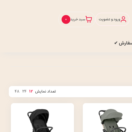
ورود و عضویت
سبد خرید
0
سفارش ✔
تعداد نمایش
12
24
48