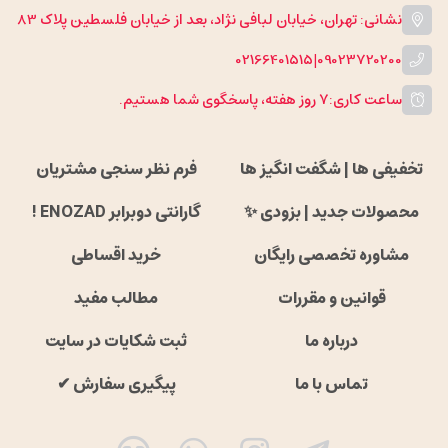
نشانی: تهران، خیابان لبافی نژاد، بعد از خیابان فلسطین پلاک 83
02166401515
|
09023720200
ساعت کاری:
۷ روز هفته، پاسخگوی شما هستیم.
تخفیفی ها | شگفت انگیز ها
فرم نظر سنجی مشتریان
محصولات جدید | بزودی ✨
گارانتی دوبرابر ENOZAD !
مشاوره تخصصی رایگان
خرید اقساطی
قوانین و مقررات
مطالب مفید
درباره ما
ثبت شکایات در سایت
تماس با ما
پیگیری سفارش ✔