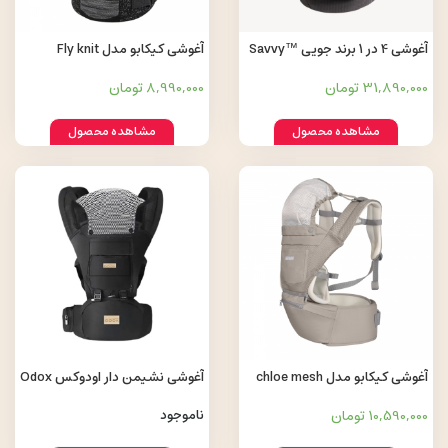
آغوشی 4 در 1 برند جویی Savvy™
آغوشی کیکابو مدل Fly knit
Air Kinder
31,890,000 تومان
8,990,000 تومان
مشاهده محصول
مشاهده محصول
آغوشی کیکابو مدل chloe mesh
آغوشی نشیمن دار اودوکس Odox
10,590,000 تومان
ناموجود