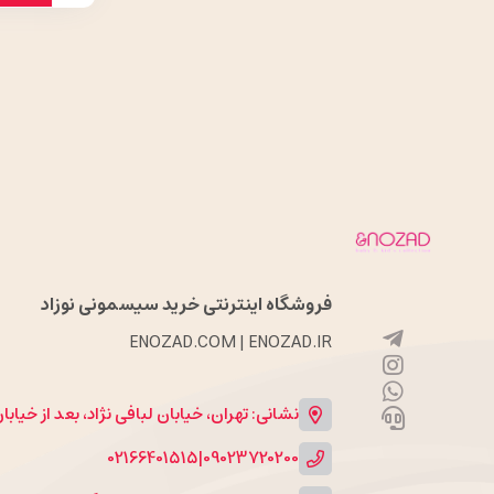
فروشگاه اینترنتی خرید سیسمونی نوزاد
ENOZAD.COM | ENOZAD.IR
نشانی: تهران، خیابان لبافی نژاد، بعد از خیاب
02166401515
|
09023720200