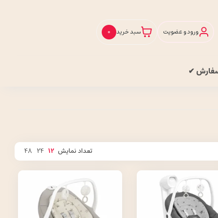
ورود و عضویت
سبد خرید
0
سفارش ✔
تعداد نمایش
12
24
48