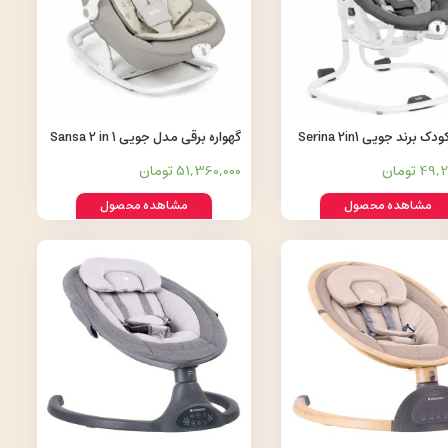
ک برند جویی Serina 2in1
گهواره برقی مدل جویی Sansa 2 in 1
cosmo Tan by Joie
4 تومان
51,360,000 تومان
مشاهده محصول
مشاهده محصول