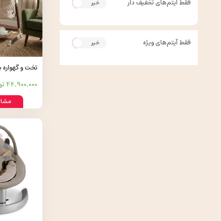
فقط آیتم‌های تخفیف دار
خیر
بله
فقط آیتم‌های ویژه
خیر
بله
OC-B001
44,900,000 تومان
مشاه