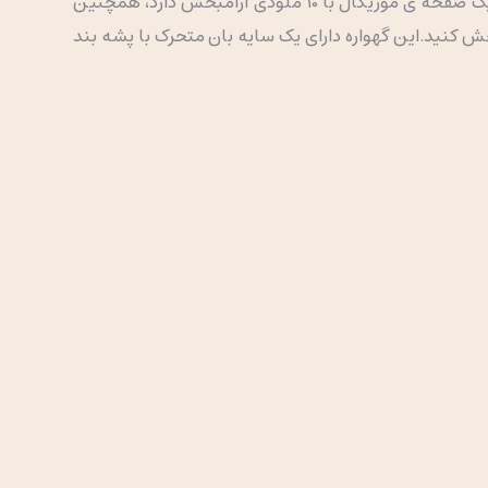
این گهواره یک محصول عالی و با کیفیت است که کاملا بی صدا تکان خورده و سرعت آن در 5 حالت تنظیم میشود.این محصول یک صفحه ی موزیکال با 10 ملودی آرامبخش دارد، همچنین
خش کنید.این گهواره دارای یک سایه بان متحرک با پشه بند