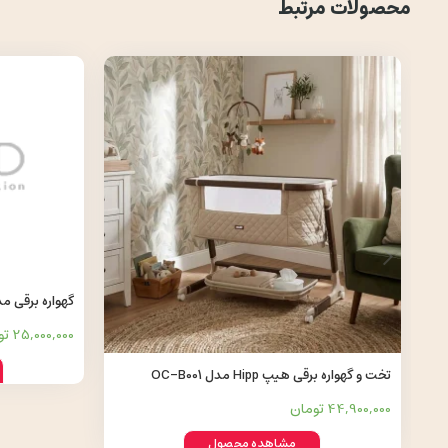
محصولات مرتبط
FICTION
25,000,000 تومان
تخت و گهواره برقی هیپ Hipp مدل OC-B001
44,900,000 تومان
مشاهده محصول