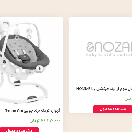
گهواره برقی مدل هوم از برند فیکشن HOMME by
مشاهده محصول
گهواره کودک برند جویی Serina 2in1
49,220,000 تومان
مشاهده محصول