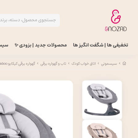
تخفیفی ها | شگفت انگیز ها
محصولات جدید | بزودی ✨
سیس
سیسمونی
اتاق خواب کودک
تاب و گهواره برقی
گهواره برقی کیکابو kikkaboo مدل swing codie