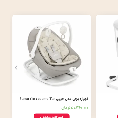
گهواره نون
0,000
گهواره برقی مدل جویی Sansa 2 in 1 cosmo Tan
by Joie
51,360,000 تومان
مشاهده محصول