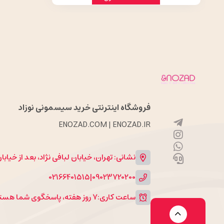
فروشگاه اینترنتی خرید سیسمونی نوزاد
ENOZAD.COM | ENOZAD.IR
نشانی: تهران، خیابان لبافی نژاد، بعد از خیاب
02166401515
|
09023720200
ساعت کاری:
۷ روز هفته، پاسخگوی شما هستیم.