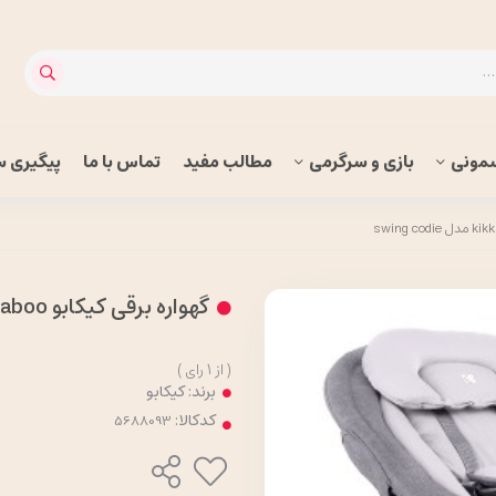
مونی
بازی و سرگرمی
مطالب مفید
تماس با ما
پیگیری 
گهواره برقی کیکابو kikkaboo مدل swing codie
(
از
1
رای
)
برند:
کیکابو
کدکالا: