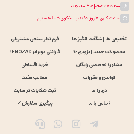
02166401515
|
09023720200
ساعت کاری:
۷ روز هفته، پاسخگوی شما هستیم.
تخفیفی ها | شگفت انگیز ها
فرم نظر سنجی مشتریان
محصولات جدید | بزودی ✨
گارانتی دوبرابر ENOZAD !
مشاوره تخصصی رایگان
خرید اقساطی
قوانین و مقررات
مطالب مفید
درباره ما
ثبت شکایات در سایت
تماس با ما
پیگیری سفارش ✔