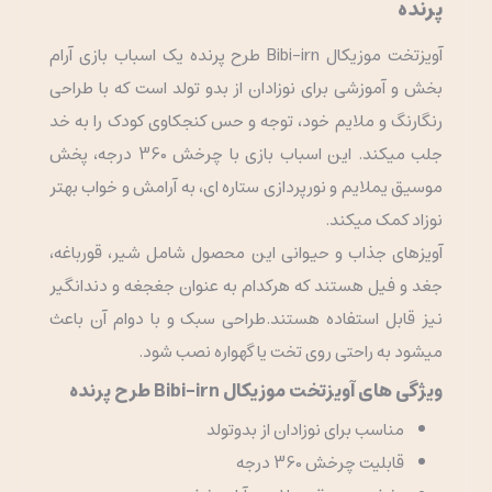
پرنده
آویزتخت موزیکال Bibi-irn طرح پرنده یک اسباب بازی آرام
بخش و آموزشی برای نوزادان از بدو تولد است که با طراحی
رنگارنگ و ملایم خود، توجه و حس کنجکاوی کودک را به خد
جلب میکند. این اسباب بازی با چرخش 360 درجه، پخش
موسیق یملایم و نورپردازی ستاره ای، به آرامش و خواب بهتر
نوزاد کمک میکند.
آویزهای جذاب و حیوانی این محصول شامل شیر، قورباغه،
جغد و فیل هستند که هرکدام به عنوان جغجغه و دندانگیر
نیز قابل استفاده هستند.طراحی سبک و با دوام آن باعث
میشود به راحتی روی تخت یا گهواره نصب شود.
ویژگی های آویزتخت موزیکال Bibi-irn طرح پرنده
مناسب برای نوزادان از بدوتولد
قابلیت چرخش 360 درجه