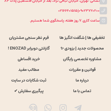
نشانی: تهران، خیابان لبافی نژاد، بعد از خیابان فلسطین پلاک 83
02166401515
|
09023720200
ساعت کاری:
۷ روز هفته، پاسخگوی شما هستیم.
تخفیفی ها | شگفت انگیز ها
فرم نظر سنجی مشتریان
محصولات جدید | بزودی ✨
گارانتی دوبرابر ENOZAD !
مشاوره تخصصی رایگان
خرید اقساطی
قوانین و مقررات
مطالب مفید
درباره ما
ثبت شکایات در سایت
تماس با ما
پیگیری سفارش ✔