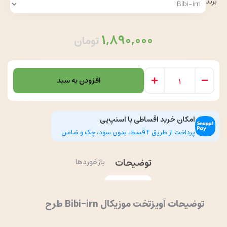
برند
1,890,000
تومان
افزودن به سبد
امکان خرید اقساطی با اسنپ‌پی
پرداخت از طریق 4 قسط، بدون سود، چک و ضامن
توضیحات
بازخوردها
توضیحات آویزتخت موزیکال Bibi-irn طرح