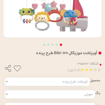
آویزتخت موزیکال Bibi-irn طرح پرنده
کدکالا:
(
از
8
رای
)
محصول
رنگ