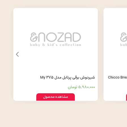
یکو (Chicco Breast Pads)
شیردوش برقی پرتابل مدل My 375
/۱۱
5,980,000 تومان
0,000
مشاهده محصول