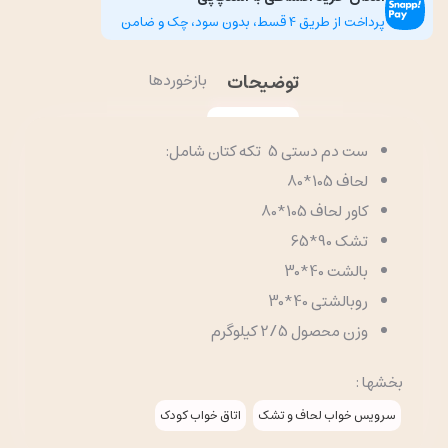
پرداخت از طریق 4 قسط، بدون سود، چک و ضامن
توضیحات
بازخوردها
ست دم دستی 5 تکه کتان شامل:
لحاف 105*80
کاور لحاف 105*80
تشک 90*65
بالشت 40*30
روبالشتی 40*30
وزن محصول 2/5 کیلوگرم
بخشها :
سرویس خواب لحاف و تشک
اتاق خواب کودک