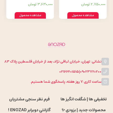
حیوانات
طرح فیل
2,750,000 تومان
3,630,000 تومان
مشاهده محصول
مشاهده محصول
نشانی: تهران، خیابان لبافی نژاد، بعد از خیابان فلسطین پلاک 83
02166401515
|
09023720200
ساعت کاری:
۷ روز هفته، پاسخگوی شما هستیم.
تخفیفی ها | شگفت انگیز ها
فرم نظر سنجی مشتریان
محصولات جدید | بزودی ✨
گارانتی دوبرابر ENOZAD !