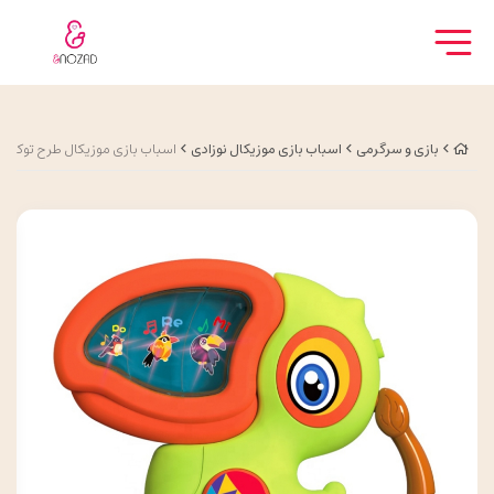
بازی و سرگرمی
اسباب بازی موزیکال نوزادی
اسباب بازی موزیکال طرح توکا Jialegu-toys کد 153-855