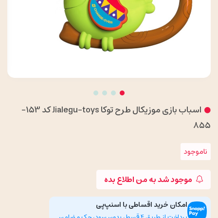
اسباب بازی موزیکال طرح توکا Jialegu-toys کد 153-
855
ناموجود
موجود شد به من اطلاع بده
امکان خرید اقساطی با اسنپ‌پی
پرداخت از طریق 4 قسط، بدون سود، چک و ضامن