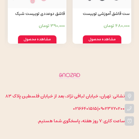
ست قاشق آموزشی توییست
قاشق دوعددی توییست شیک
شیک Twistshake
Twistshake
480,000 تومان
390,000 تومان
مشاهده محصول
مشاهده محصول
نشانی: تهران، خیابان لبافی نژاد، بعد از خیابان فلسطین پلاک 83
02166401515
|
09023720200
ساعت کاری:
۷ روز هفته، پاسخگوی شما هستیم.