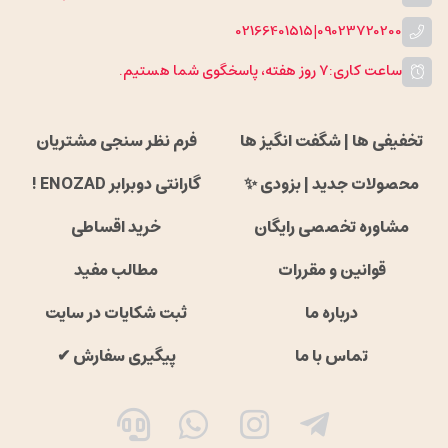
02166401515
|
09023720200
ساعت کاری:
۷ روز هفته، پاسخگوی شما هستیم.
تخفیفی ها | شگفت انگیز ها
فرم نظر سنجی مشتریان
محصولات جدید | بزودی ✨
گارانتی دوبرابر ENOZAD !
مشاوره تخصصی رایگان
خرید اقساطی
قوانین و مقررات
مطالب مفید
درباره ما
ثبت شکایات در سایت
تماس با ما
پیگیری سفارش ✔