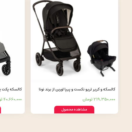
کالسکه و کریر تریو نکست و پیپا اوربن از برند نونا
by JOIE
Triv Next & PIPA URBN by NUNA
219,350,000 تومان
40,660,000 تومان
مشاهده محصول