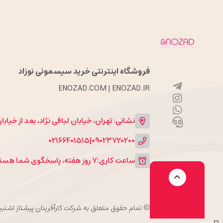
فروشگاه اینترنتی خرید سیسمونی نوزاد
ENOZAD.COM | ENOZAD.IR
نشانی: تهران، خیابان لبافی نژاد، بعد از خیاب
02166401515
|
09023720200
ساعت کاری:
۷ روز هفته، پاسخگوی شما هستیم.
© تمام حقوق متعلق به شرکت کارآفرینان پیشتاز اشت