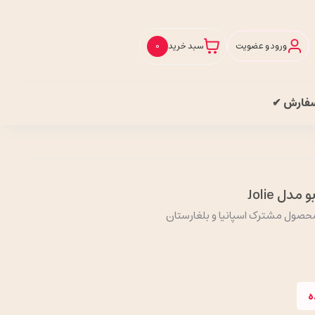
ورود و عضویت
سبد خرید
0
سفارش ✔
ل Jolie
ه