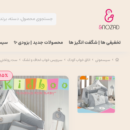
تخفیفی ها | شگفت انگیز ها
محصولات جدید | بزودی ✨
سیس
سیسمونی
اتاق خواب کودک
سرویس خواب لحاف و تشک
ست روتختی نوزاد 
15%