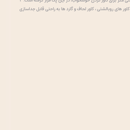
روتختی 9 تکه کیکابو مدل Sweet dreams تشکیل شده از یک لحاف و یک کاور لحاف در سایز 100*140 است. یک ملحفه در ابعاد 120*170 سانتی متر برای کاور کردن خوشخواب، در این پک قرار گرفته است. 2
در ابعاد 45*80 سانتی متر، از کودک شما محافظت میکند. کاور های روبالشتی ، کاور لحاف و گارد ها به راحتی قابل جداسازی