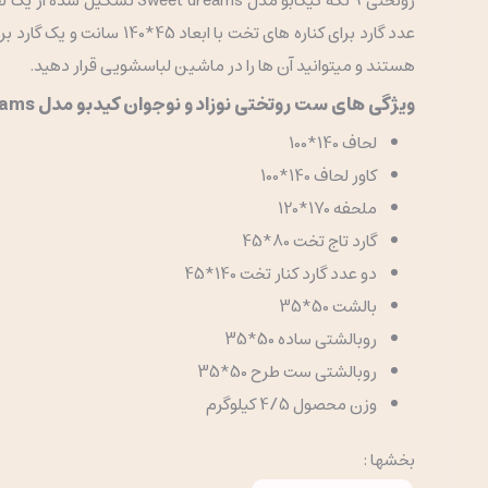
هستند و میتوانید آن ها را در ماشین لباسشویی قرار دهید.
ویژگی های ست روتختی نوزاد و نوجوان کیدبو مدل Sweet dreams
لحاف 140*100
کاور لحاف 140*100
ملحفه 170*120
گارد تاج تخت 80*45
دو عدد گارد کنار تخت 140*45
بالشت 50*35
روبالشتی ساده 50*35
روبالشتی ست طرح 50*35
وزن محصول 4/5 کیلوگرم
بخشها :