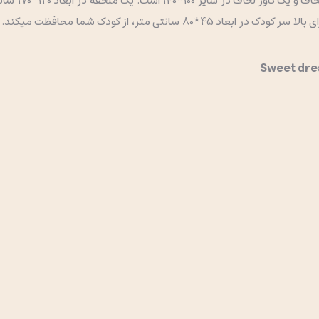
عدد گارد برای کناره های تخت با ابعاد 45*140 سانت و یک گارد برای بالا سر کودک 