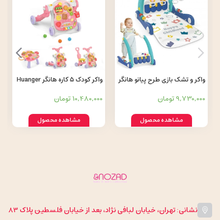
واکر و تشک بازی طرح پیانو هانگر
واکر کودک 5 کاره هانگر Huanger
Huanger کد 0633
کد 0817
9,730,000 تومان
10,480,000 تومان
مشاهده محصول
مشاهده محصول
نشانی: تهران، خیابان لبافی نژاد، بعد از خیابان فلسطین پلاک 83