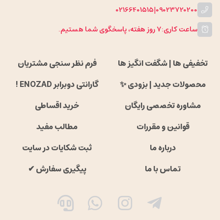
02166401515
|
09023720200
ساعت کاری:
۷ روز هفته، پاسخگوی شما هستیم.
تخفیفی ها | شگفت انگیز ها
فرم نظر سنجی مشتریان
محصولات جدید | بزودی ✨
گارانتی دوبرابر ENOZAD !
مشاوره تخصصی رایگان
خرید اقساطی
قوانین و مقررات
مطالب مفید
درباره ما
ثبت شکایات در سایت
تماس با ما
پیگیری سفارش ✔