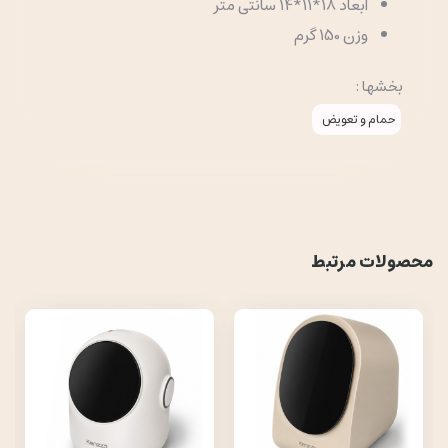
ابعاد 18*11*14 سانتی متر
وزن 150 گرم
بخشها :
حمام و تعویض
محصولات مرتبط