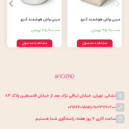
مینی واش هوشمند کنزو
مینی واش هوشمند کنزو
Kenzzo مدل KMW03
Kenzzo مدل KMW01
45,900,000 تومان
45,900,000 تومان
مشاهده محصول
مشاهده محصول
نشانی: تهران، خیابان لبافی نژاد، بعد از خیابان فلسطین پلاک 83
02166401515
|
09023720200
ساعت کاری:
۷ روز هفته، پاسخگوی شما هستیم.