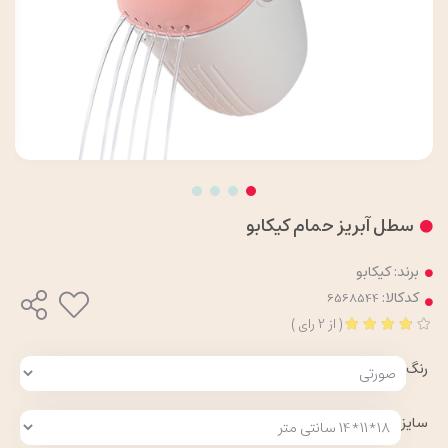
سطل آبریز حمام کیکابو
برند:
کیکابو
کدکالا:
(
از
2
رای
)
رنگ
سایز